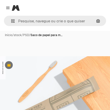
Magnific
Close menu
Pesqui
Início
/
stock
/
PSD
/
Saco de papel para m…
Premium