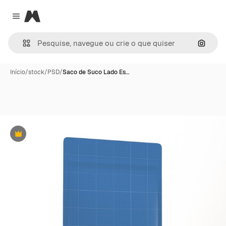
Magnific
Close menu
Pesqui
Início
/
stock
/
PSD
/
Saco de Suco Lado Es…
Premium