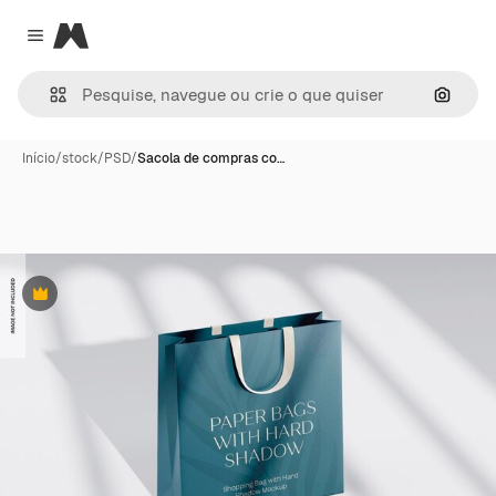
Magnific
Close menu
Pesqui
Início
/
stock
/
PSD
/
Sacola de compras co…
Premium