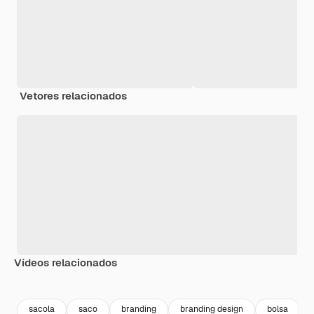
Vetores relacionados
Vídeos relacionados
Premium
Premium
Gerado por IA
Premium
Premium
Gerado por 
sacola
saco
branding
branding design
bolsa