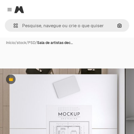
Magnific
Close menu
Pesqui
Início
/
stock
/
PSD
/
Sala de artistas dec…
Premium