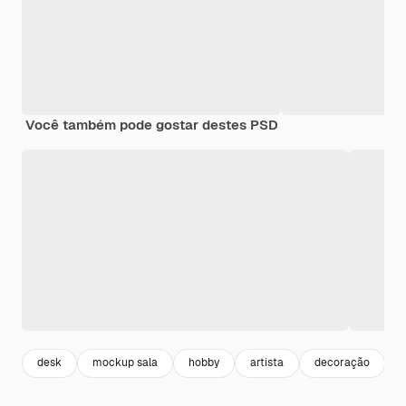
Você também pode gostar destes PSD
desk
mockup sala
hobby
artista
decoração
i