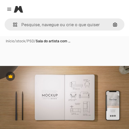
Magnific
Close menu
Pesqui
Início
/
stock
/
PSD
/
Sala do artista com …
Premium