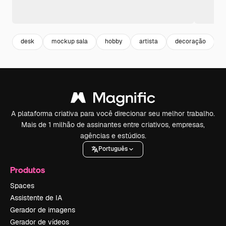
desk
mockup sala
hobby
artista
decoração
i
A plataforma criativa para você direcionar seu melhor trabalho.
Mais de 1 milhão de assinantes entre criativos, empresas,
agências e estúdios.
Português
Produtos
Spaces
Assistente de IA
Gerador de imagens
Gerador de vídeos