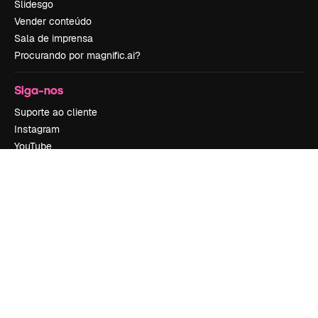
Slidesgo
Vender conteúdo
Sala de imprensa
Procurando por magnific.ai?
Siga-nos
Suporte ao cliente
Instagram
YouTube
LinkedIn
TikTok
Discord
X
Reddit
Copyright © 2010-
2026
Freepik Company S.L.U.
Todos os direitos
reservados
.