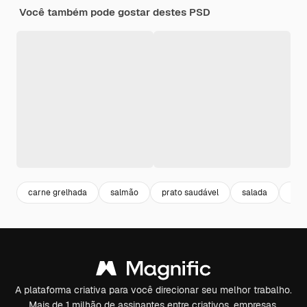
Você também pode gostar destes PSD
carne grelhada
salmão
prato saudável
salada
ali
A plataforma criativa para você direcionar seu melhor trabalho.
Mais de 1 milhão de assinantes entre criativos, empresas,