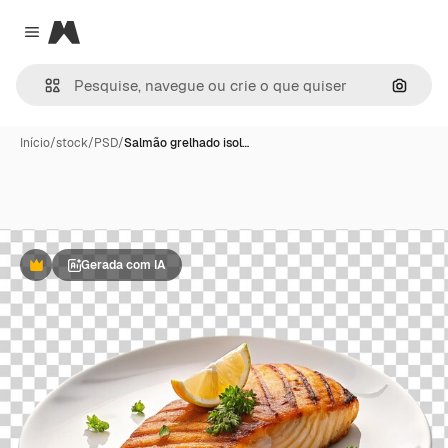
Magnific
Close menu
Pesqui
Início
/
stock
/
PSD
/
Salmão grelhado isol…
Gerada com IA
Premium