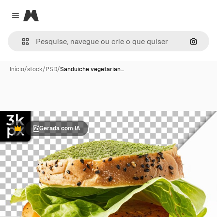
Magnific
Close menu
Pesqui
Início
/
stock
/
PSD
/
Sanduíche vegetarian…
Gerada com IA
Premium