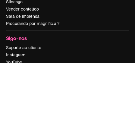
Slidesgo
Vender conteúdo
Sala de imprensa
Procurando por magnific.ai?
Siga-nos
Suporte ao cliente
Instagram
YouTube
LinkedIn
TikTok
Discord
X
Reddit
Copyright © 2010-
2026
Freepik Company S.L.U.
Todos os direitos
reservados
.