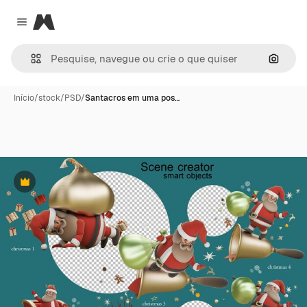
Magnific
Close menu
Pesqui
Início
/
stock
/
PSD
/
Santacros em uma pos…
Premium