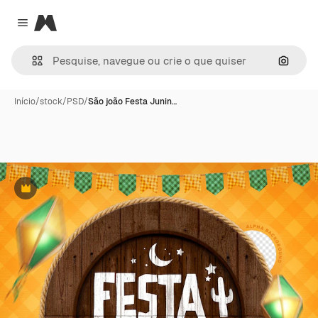
Magnific
Close menu
Pesqui
Início
/
stock
/
PSD
/
São joão Festa Junin…
Premium