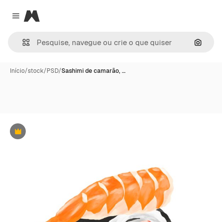
Magnific
Close menu
Pesqui
Início
/
stock
/
PSD
/
Sashimi de camarão, …
Premium