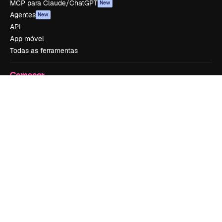
MCP para Claude/ChatGPT
New
Agentes
New
API
App móvel
Todas as ferramentas
Começar
Academy
Documentação
Atendimento
Termos e condições
Política de privacidade
Originais
New
Política de cookies
Central de confiabilidade
Afiliados
Empresas
Empresa