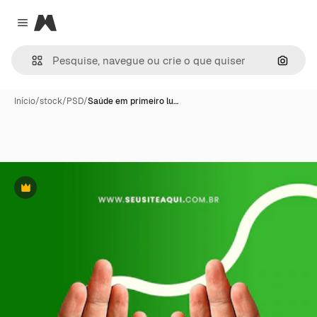
Magnific
Close menu
Pesqui
Início
/
stock
/
PSD
/
Saúde em primeiro lu…
Premium