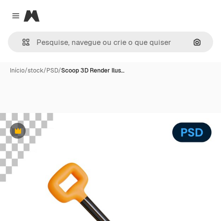
Magnific
Close menu
Pesqui
Início
/
stock
/
PSD
/
Scoop 3D Render Ilus…
Premium