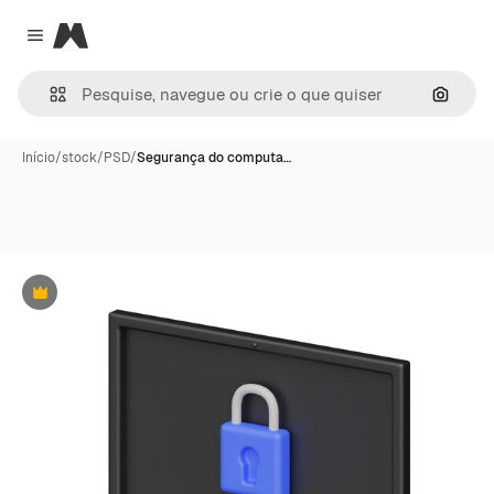
Magnific
Close menu
Pesqui
Início
/
stock
/
PSD
/
Segurança do computa…
Premium