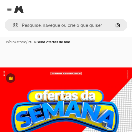
Magnific
Close menu
Pesqui
Início
/
stock
/
PSD
/
Selar ofertas de míd…
Premium