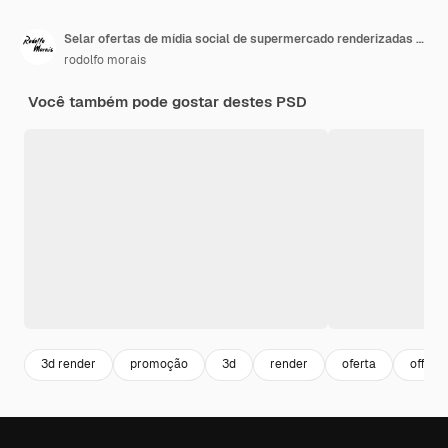
Selar ofertas de mídia social de supermercado renderizadas em 3d
rodolfo morais
Você também pode gostar destes PSD
3d render
promoção
3d
render
oferta
offer