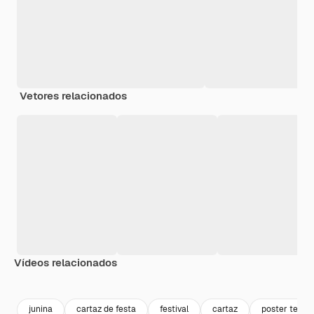
Vetores relacionados
Vídeos relacionados
Premium
Premium
Premium
Premium
junina
cartaz de festa
festival
cartaz
poster templ