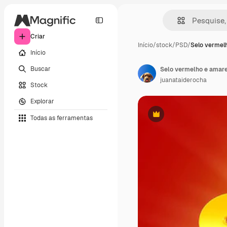
Criar
Início
/
stock
/
PSD
/
Selo vermel
Início
Buscar
Selo vermelho e amar
juanataiderocha
Stock
Explorar
Todas as ferramentas
Premium