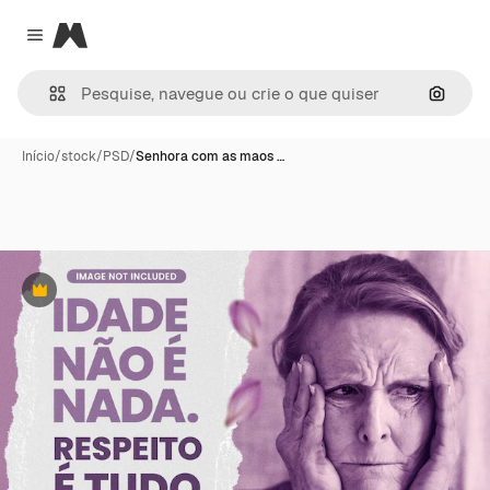
Magnific
Close menu
Pesqui
Início
/
stock
/
PSD
/
Senhora com as maos …
Premium