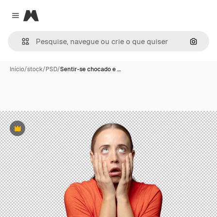
Magnific
Close menu
Pesqui
Início
/
stock
/
PSD
/
Sentir-se chocado e …
Premium