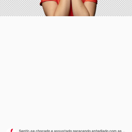
Sentir-se chocado e assustado parecendo entediado com as mãos nas bochechas