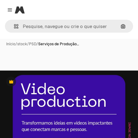
Magnific
Close menu
Pesqui
Início
/
stock
/
PSD
/
Serviços de Produção…
Premium