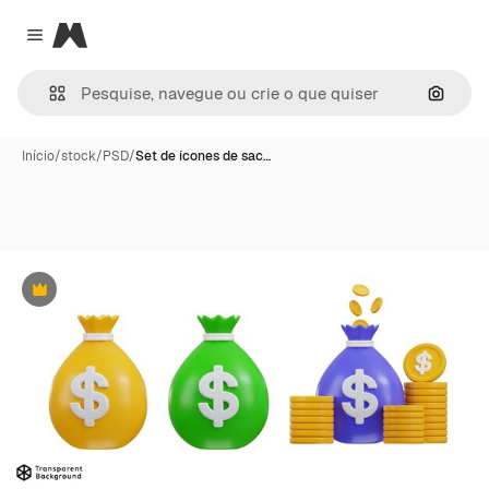
Magnific
Close menu
Pesqui
Início
/
stock
/
PSD
/
Set de ícones de sac…
Premium