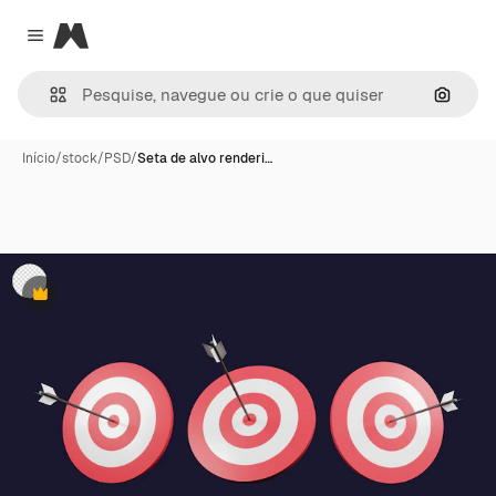
Magnific
Close menu
Pesqui
Início
/
stock
/
PSD
/
Seta de alvo renderi…
Premium