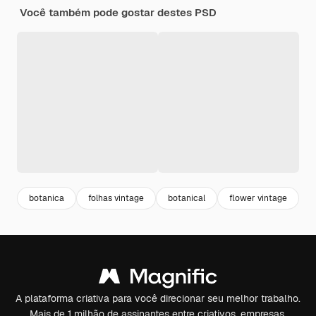
Você também pode gostar destes PSD
botanica
folhas vintage
botanical
flower vintage
f
A plataforma criativa para você direcionar seu melhor trabalho.
Mais de 1 milhão de assinantes entre criativos, empresas,