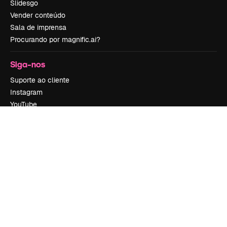
Slidesgo
Vender conteúdo
Sala de imprensa
Procurando por magnific.ai?
Siga-nos
Suporte ao cliente
Instagram
YouTube
LinkedIn
TikTok
Discord
X
Reddit
Copyright © 2010-
2026
Freepik Company S.L.U.
Todos os direitos
reservados
.