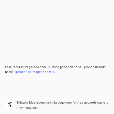
Esse recurso foi gerado com
IA
. Você pode criar o seu próprio usando
nosso
gerador de imagens com IA.
Shiitake Mushroom Insignia Logo com formas geométricas e Bi Nature Herb Vector Design Collections
thuynhungle99