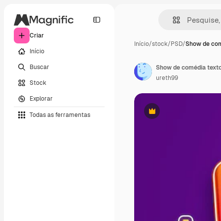
Criar
Início
/
stock
/
PSD
/
Show de com
Início
Buscar
Show de comédia texto 
ureth99
Stock
Explorar
Todas as ferramentas
Premium