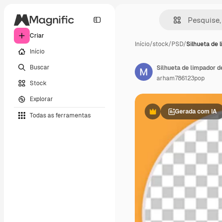
Criar
Início
/
stock
/
PSD
/
Silhueta de 
Início
Buscar
Silhueta de limpador d
arham786123pop
Stock
Explorar
Gerada com IA
Todas as ferramentas
Premium