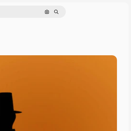
Pesquisar por imagem
Buscar