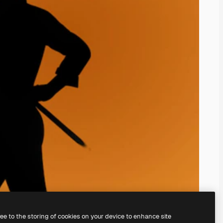
ree to the storing of cookies on your device to enhance site
nosso
gerador de imagens com IA.