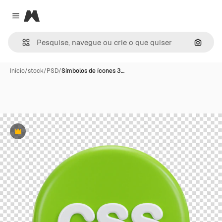
Magnific
Close menu
Pesqui
Início
/
stock
/
PSD
/
Símbolos de ícones 3…
Premium