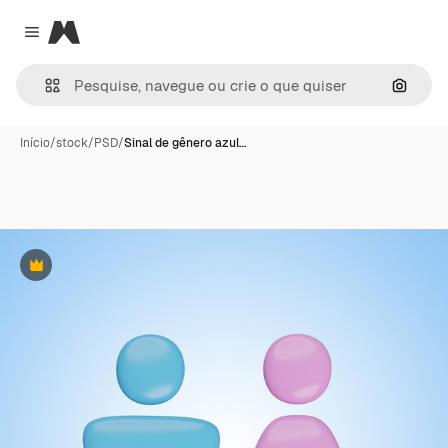
Magnific
Close menu
Pesqui
Início
/
stock
/
PSD
/
Sinal de gênero azul…
Premium