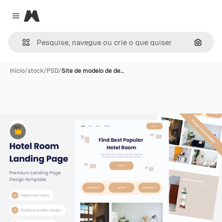
Magnific
Close menu
Pesqui
Início
/
stock
/
PSD
/
Site de modelo de de…
Premium