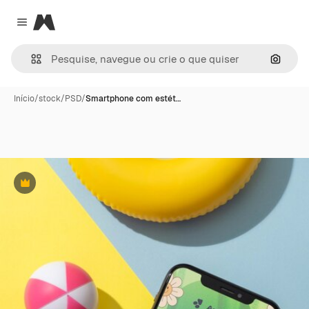
Magnific
Close menu
Pesqui
Início
/
stock
/
PSD
/
Smartphone com estét…
Premium