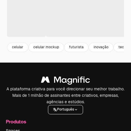
celular
celular mockup
futurista
inovação
tecnolo
A plataforma criativa para você direcionar seu melhor trabalho.
Mais de 1 milhão de assinantes entre criativos, empresas,
agências e estúdios.
Português
Produtos
Spaces