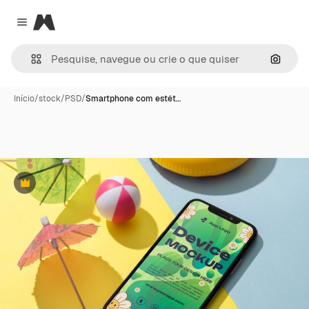
Magnific
Close menu
Pesqui
Início
/
stock
/
PSD
/
Smartphone com estét…
Premium