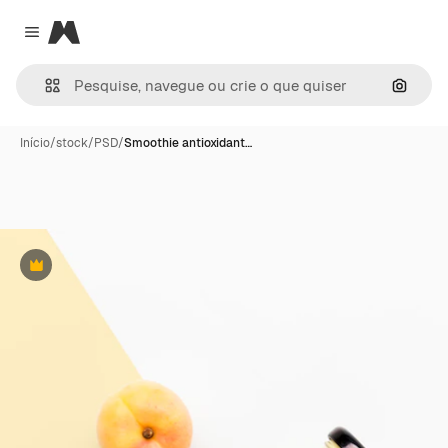
Magnific
Close menu
Pesqui
Início
/
stock
/
PSD
/
Smoothie antioxidant…
Premium