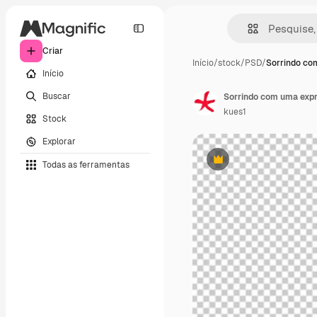
Criar
Início
/
stock
/
PSD
/
Sorrindo co
Início
Buscar
Sorrindo com uma expr
kues1
Stock
Explorar
Todas as ferramentas
Premium