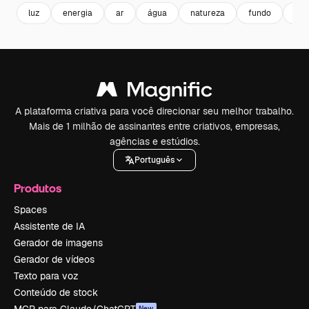
luz
energia
ar
água
natureza
fundo
det
A plataforma criativa para você direcionar seu melhor trabalho.
Mais de 1 milhão de assinantes entre criativos, empresas,
agências e estúdios.
Português
Produtos
Spaces
Assistente de IA
Gerador de imagens
Gerador de vídeos
Texto para voz
Conteúdo de stock
New