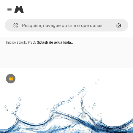
Magnific
Close menu
Pesqui
Início
/
stock
/
PSD
/
Splash de água Isola…
Premium