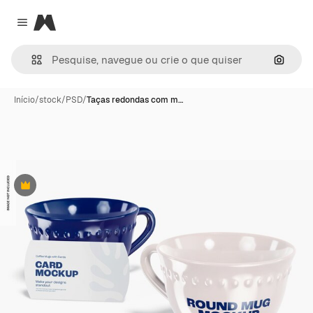
Magnific
Close menu
Pesqui
Início
/
stock
/
PSD
/
Taças redondas com m…
Premium