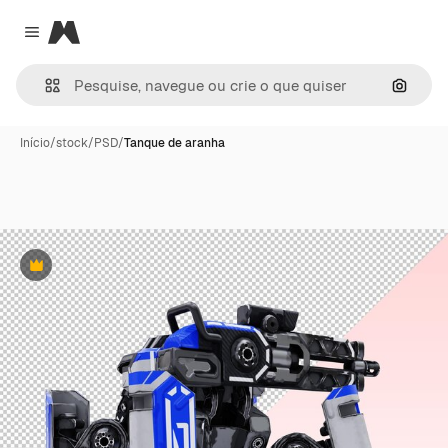
Magnific
Close menu
Pesqui
Início
/
stock
/
PSD
/
Tanque de aranha
Premium