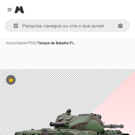
Magnific
Close menu
Pesqui
Início
/
stock
/
PSD
/
Tanque de Batalha Pr…
Premium