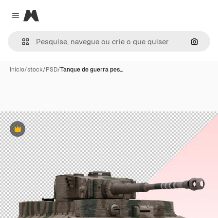
Magnific
Close menu
Pesqui
Início
/
stock
/
PSD
/
Tanque de guerra pes…
Premium