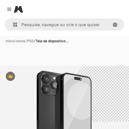
Magnific
Close menu
Pesqui
Início
/
stock
/
PSD
/
Tela de dispositivo …
Premium