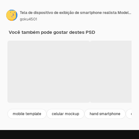
Tela de dispositivo de exibição de smartphone realista Modelo para infográficos ou apresentação interface de design UIUX renderização em 3D
goku4501
Você também pode gostar destes PSD
mobile template
celular mockup
hand smartphone
celu