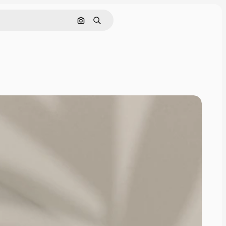
Pesquisar por imagem
Buscar