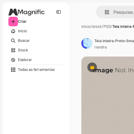
Criar
Início
/
stock
/
PSD
/
Tela inteira
Início
Buscar
Tela inteira-Preto-S
riandra
Stock
Explorar
Todas as ferramentas
Premium