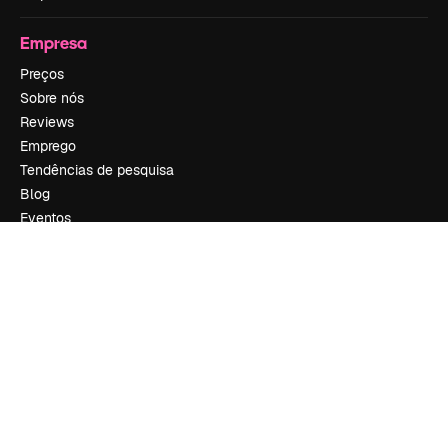
Empresa
Preços
Sobre nós
Reviews
Emprego
Tendências de pesquisa
Blog
Eventos
Slidesgo
Vender conteúdo
Sala de imprensa
Procurando por magnific.ai?
Siga-nos
Suporte ao cliente
Instagram
YouTube