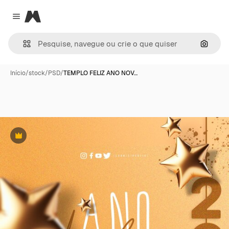
Magnific
Close menu
Pesqui
Início
/
stock
/
PSD
/
TEMPLO FELIZ ANO NOV…
Premium