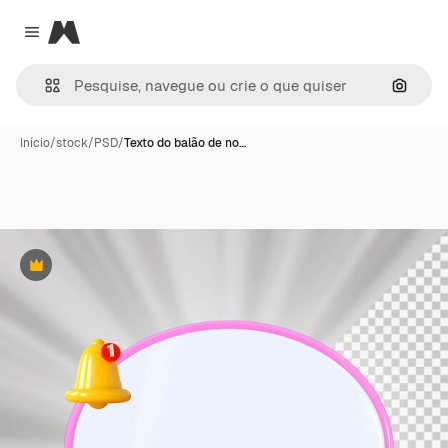
Magnific
Close menu
Pesqui
Início
/
stock
/
PSD
/
Texto do balão de no…
Premium