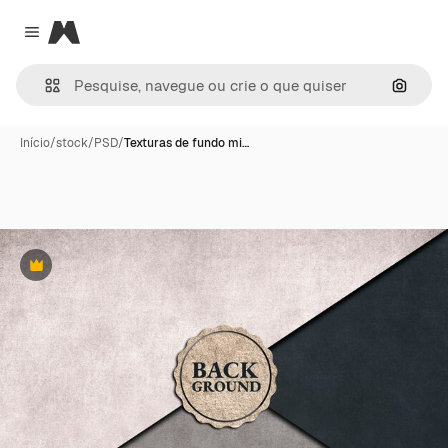
Magnific
Close menu
Pesqui
Início
/
stock
/
PSD
/
Texturas de fundo mi…
Premium