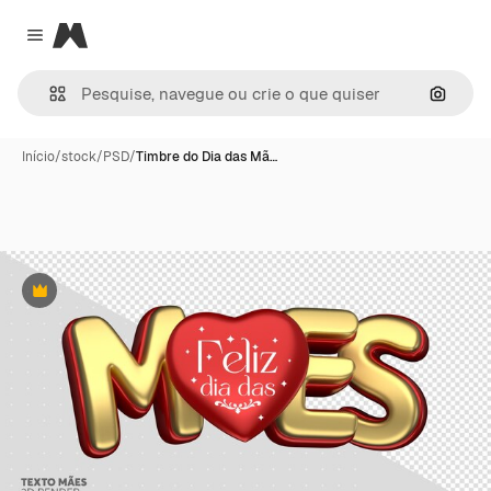
Magnific
Close menu
Pesqui
Início
/
stock
/
PSD
/
Timbre do Dia das Mã…
Premium