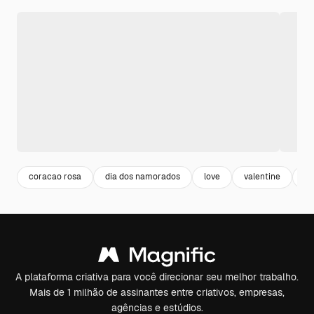
coracao rosa
dia dos namorados
love
valentine
co
A plataforma criativa para você direcionar seu melhor trabalho.
Mais de 1 milhão de assinantes entre criativos, empresas,
agências e estúdios.