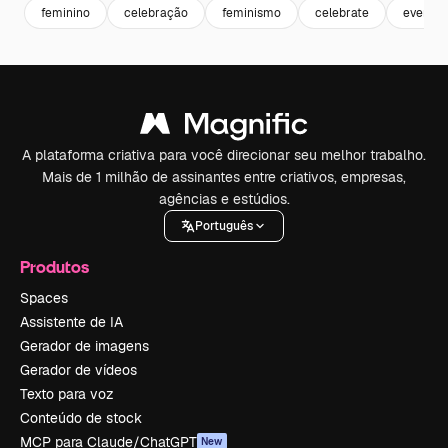
feminino
celebração
feminismo
celebrate
evento 
A plataforma criativa para você direcionar seu melhor trabalho.
Mais de 1 milhão de assinantes entre criativos, empresas,
agências e estúdios.
Português
Produtos
Spaces
Assistente de IA
Gerador de imagens
Gerador de vídeos
Texto para voz
Conteúdo de stock
MCP para Claude/ChatGPT
New