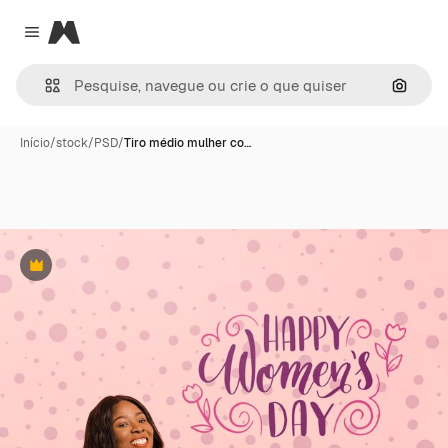
Magnific
Close menu
Pesqui
Início
/
stock
/
PSD
/
Tiro médio mulher co…
Premium