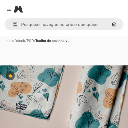
Magnific
Close menu
Pesqui
Início
/
stock
/
PSD
/
Toalha de cozinha vi…
Premium