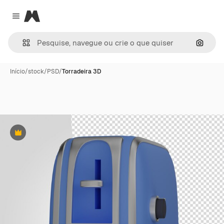
Magnific
Close menu
Pesqui
Início
/
stock
/
PSD
/
Torradeira 3D
Premium