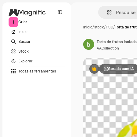
Criar
Início
/
stock
/
PSD
/
Torta de frut
Início
Buscar
Torta de frutas isolad
AACollection
Stock
Explorar
Gerada com IA
Todas as ferramentas
Premium