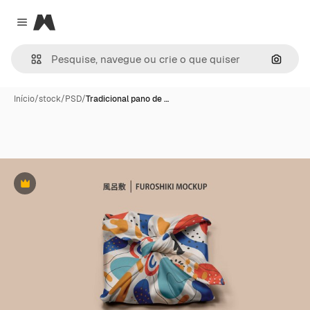
Magnific
Close menu
Pesqui
Início
/
stock
/
PSD
/
Tradicional pano de …
Premium