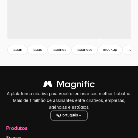
japan
japao
japones
japanese
mockup
horiz
A plataforma criativa para você direcionar seu melhor trabalho.
Mais de 1 milhão de assinantes entre criativos, empresas,
agências e estúdios.
Português
Produtos
Spaces