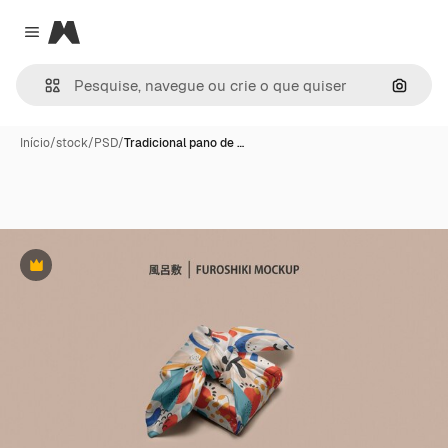
Magnific
Close menu
Pesqui
Início
/
stock
/
PSD
/
Tradicional pano de …
Premium