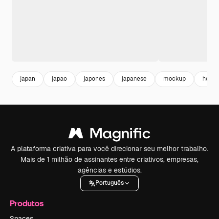
japan
japao
japones
japanese
mockup
horiz
A plataforma criativa para você direcionar seu melhor trabalho.
Mais de 1 milhão de assinantes entre criativos, empresas,
agências e estúdios.
Português
Produtos
Spaces