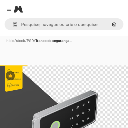
Magnific
Close menu
Pesqui
Início
/
stock
/
PSD
/
Tranco de segurança …
Premium