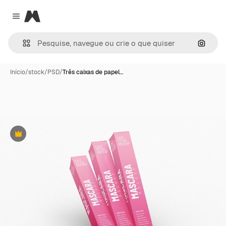
Magnific
Close menu
Pesqui
Início
/
stock
/
PSD
/
Três caixas de papel…
Premium