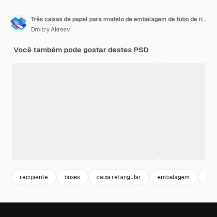
Três caixas de papel para modelo de embalagem de tubo de rímel para maquete de design de produto Fundo limpo
Dmitry Akreev
Você também pode gostar destes PSD
recipiente
boxes
caixa retangular
embalagem
pac